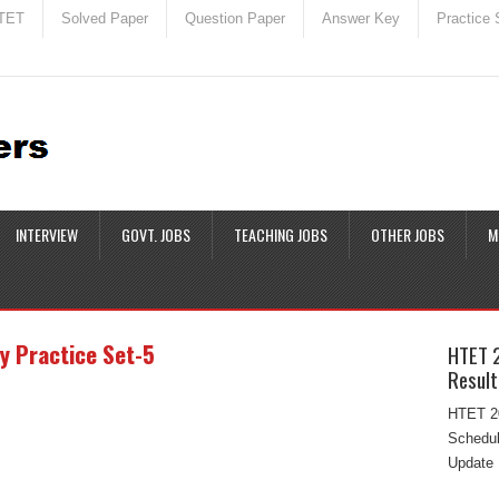
TET
Solved Paper
Question Paper
Answer Key
Practice 
INTERVIEW
GOVT. JOBS
TEACHING JOBS
OTHER JOBS
M
y Practice Set-5
HTET 
Result
HTET 20
Schedul
Update 