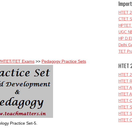
Import
HTET 2
CTET S
HPTET 
UGC NE
HP D.E
Delhi G
TET Pra
ET/HTET/TET Exams
>>
Pedagogy Practice Sets
HTET 
HTET 2
HTET R
HTET A
HTET A
HTET Q
HTET S
HTET S
HTET O
chology Practice Set-5.