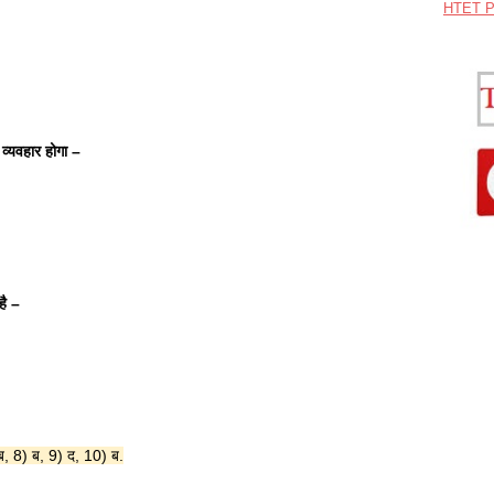
HTET P
 व्यवहार होगा –
ै –
ब, 8) ब, 9) द, 10) ब.