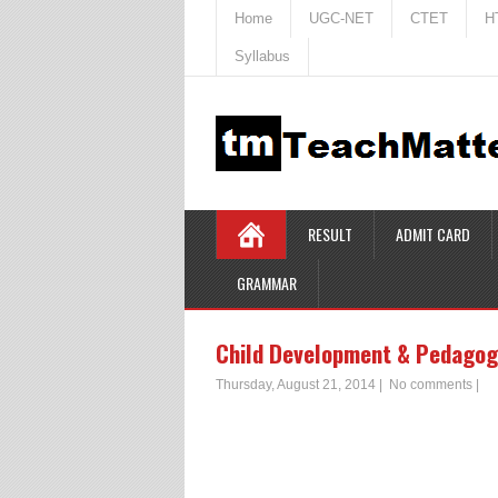
Home
UGC-NET
CTET
H
Syllabus
RESULT
ADMIT CARD
GRAMMAR
Child Development & Pedagog
Thursday, August 21, 2014
|
No comments
|