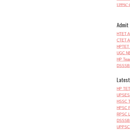
UPPSC C
Admit 
HTET A
CTET A
HPTET 
UGC NE
HP Teac
DSSSB 
Latest
HP TET
UPSESS
HSSC T
HPSC P
RPSC Le
DSSSB 
UPPSC L