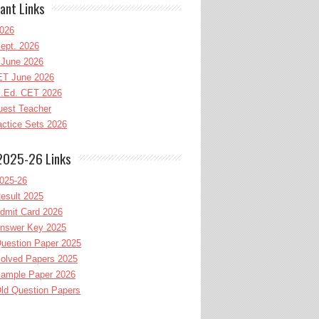
ant Links
026
ept. 2026
June 2026
T June 2026
l.Ed. CET 2026
uest Teacher
ctice Sets 2026
2025-26 Links
025-26
esult 2025
dmit Card 2026
nswer Key 2025
uestion Paper 2025
olved Papers 2025
ample Paper 2026
ld Question Papers