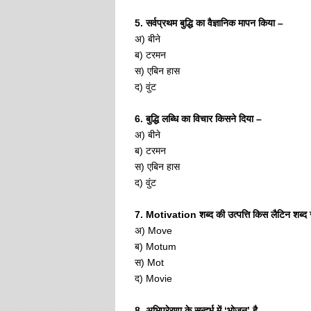
5. सर्वप्रथम बुद्धि का वैज्ञानिक मापन किया –
अ) बीने
ब) टरमन
स) एबिन हास
द) वुंट
6. बुद्धि लब्धि का विचार किसने दिया –
अ) बीने
ब) टरमन
स) एबिन हास
द) वुंट
7. Motivation शब्द की उत्पत्ति किस लैटिन शब्द स
अ) Move
ब) Motum
स) Mot
द) Movie
8. अभिप्रेरणा के सन्दर्भ में ‘भोजन’ है –