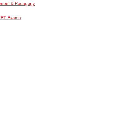
opment & Pedagogy
/TET Exams