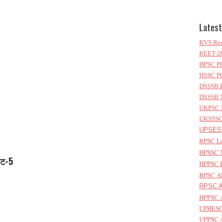
Latest
KVS Rec
REET-20
HPSC PG
HSSC PG
DSSSB P
DSSSB T
UKPSC L
UKSSSC 
UPSESS
RPSC Le
HPSSC T
सेट-5
HPPSC L
BPSC AP
RPSC As
HPPSC A
UPHESC 
UPPSC A