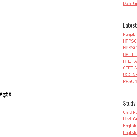
Delhi G
Latest
Punjab 
HPPSC 
HPSSC 
HP TET
HTET A
CTET A
UGC NE
RPSC 1
े हुई है –
Study 
Child P
Hindi 
Englis
English